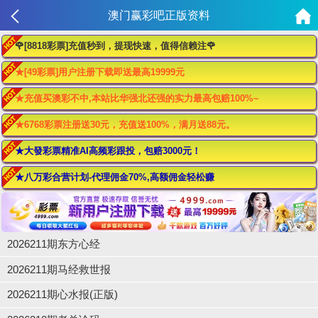
澳门赢彩吧正版资料
🌹[8818彩票]充值秒到，提现快速，值得信赖注🌹
★[49彩票]用户注册下载即送最高19999元
★充值买澳彩不中,本站比华强北还强的实力最高包赔100%~
★6768彩票注册送30元，充值送100%，满月送88元。
★大發彩票精准AI高频彩跟投，包赔3000元！
★八万彩合营计划-代理佣金70%,高额佣金轻松赚
2026211期东方心经
2026211期马经救世报
2026211期心水报(正版)